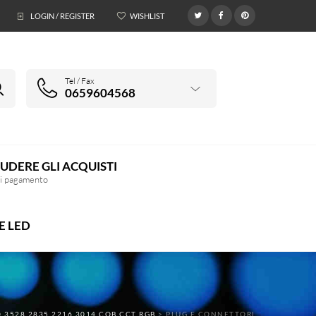
LOGIN / REGISTER
WISHLIST
0
Tel / Fax
0659604568
UDERE GLI ACQUISTI
di pagamento
E LED
 3528 2835 2216 3014 COB CCT RGB
>
PLUG E CONNETTORI