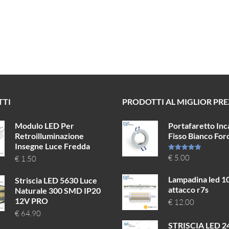
TTI
PRODOTTI AL MIGLIOR PR
Modulo LED Per
Portafaretto Inc
Retroilluminazione
Fisso Bianco Fo
Insegne Luce Fredda
Valutato
€
5.00
€
1.50
5.00
su 5
Lampadina led 
Striscia LED 5630 Luce
attacco r7s
Naturale 300 SMD IP20
12V PRO
€
12.00
€
64.90
STRISCIA LED 