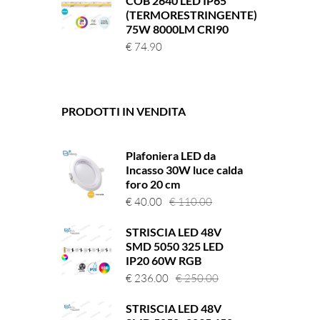
COB 2640 LED IP65
(TERMORESTRINGENTE)
75W 8000LM CRI90
€
74.90
PRODOTTI IN VENDITA
Plafoniera LED da
Incasso 30W luce calda
foro 20 cm
Il
Il
€
40.00
€
110.00
prezzo
prezzo
STRISCIA LED 48V
originale
attuale
SMD 5050 325 LED
era:
è:
IP20 60W RGB
€ 110.00.
€ 40.00.
Il
Il
€
236.00
€
250.00
prezzo
prezzo
STRISCIA LED 48V
originale
attuale