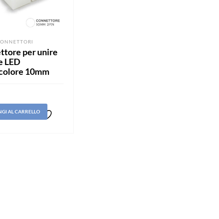
CONNETTORI
tore per unire
e LED
olore 10mm
GI AL CARRELLO
Aggiungi
alla lista
dei
desideri