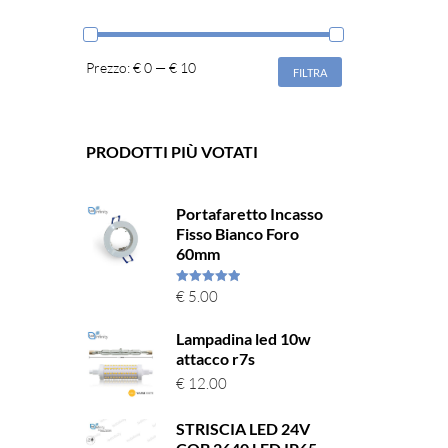
Prezzo:
€ 0
—
€ 10
FILTRA
PRODOTTI PIÙ VOTATI
Portafaretto Incasso
Fisso Bianco Foro
60mm
Valutato
€
5.00
5.00
su 5
Lampadina led 10w
attacco r7s
€
12.00
STRISCIA LED 24V