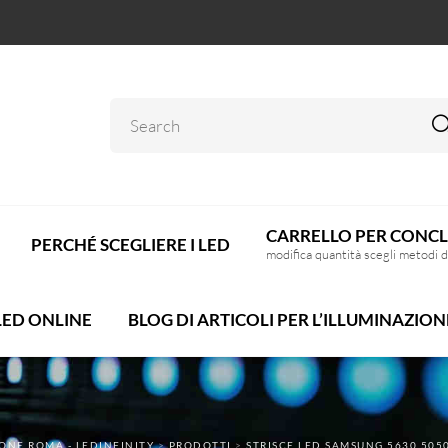
CARRELLO PER CONCL
PERCHÉ SCEGLIERE I LED
modifica quantità scegli metodi 
LED ONLINE
BLOG DI ARTICOLI PER L’ILLUMINAZION
ONE ROMA - LEDINFINITY
>
PRODOTTI
>
STRISCE LED SAMSUNG 5630 5050