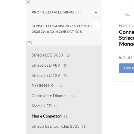
(3)
PROFILI LED ALLUMINIO
(6)
PLUG E 
STRISCE LED SAMSUNG 5630 5050 3528
Connet
2835 2216 3014 COB CCT RGB
Strisc
(98)
Monoc
Striscia LED 5630
(1)
€
1.50
Strisce LED 48V
(5)
AGGIUN
Strisce LED 12V
(5)
NEON FLEX
(27)
Controller e Dimmer
(1)
Moduli LED
(5)
Plug e Connettori
(1)
Striscia LED Con Chip 2835
(1)