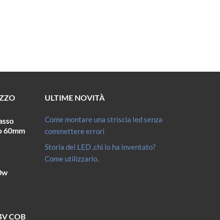
EZZO
ULTIME NOVITÀ
Come montare una striscia led senza
asso
ro 60mm
commettere errori
Storia del LED ,chi lo ha inventato?
Come utilizzarlo.
10w
24V COB