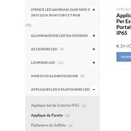
APPLIQU
STRISCE LED SAMSUNG 5630 5050 3528
Appli
2835 2216 3014 COB CCT RGB
Per E
(98)
Porta
IP65
ILLUMINAZIONE LED DA ESTERNO
(7)
€
39.9
ACCESSORI LED
(6)
AGGIUN
LAMPADE LED
(14)
INNESTI DI ALIMENTAZIONE
(0)
APPLIQUES LED E PLAFONIERE LED
(6)
Applique led da Esterno IP65
(1)
Applique da Parete
(2)
Plafoniere da Soffitto
(4)