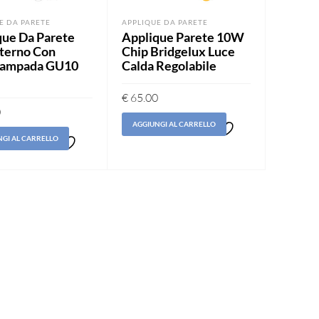
E DA PARETE
APPLIQUE DA PARETE
que Da Parete
Applique Parete 10W
sterno Con
Chip Bridgelux Luce
lampada GU10
Calda Regolabile
€
65.00
0
AGGIUNGI AL CARRELLO
GI AL CARRELLO
Aggiungi
Aggiungi
alla lista
alla lista
dei
dei
desideri
desideri