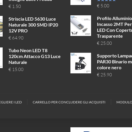
Valutato
€
5.00
€
1.50
5.00
su 5
Profilo Allumini
Striscia LED 5630 Luce
Incasso 2MT Per
Naturale 300 SMD IP20
LED Con Copert
12V PRO
Trasparente
€
64.90
€
25.00
Tubo Neon LED T8
Supporto Lampa
120cm Attacco G13 Luce
PAR30 Binario 
Naturale
colore nero
€
15.00
€
25.90
GLIERE I LED
CARRELLO PER CONCLUDERE GLI ACQUISTI
MODULO 