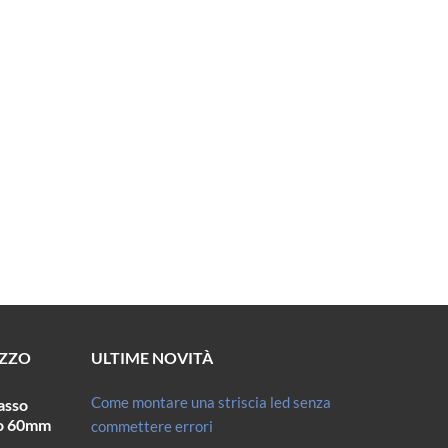
EZZO
ULTIME NOVITÀ
Come montare una striscia led senza
asso
ro 60mm
commettere errori