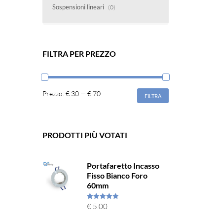
Sospensioni lineari
(0)
FILTRA PER PREZZO
Prezzo:
€ 30
—
€ 70
FILTRA
PRODOTTI PIÙ VOTATI
Portafaretto Incasso
Fisso Bianco Foro
60mm
Valutato
€
5.00
5.00
su 5