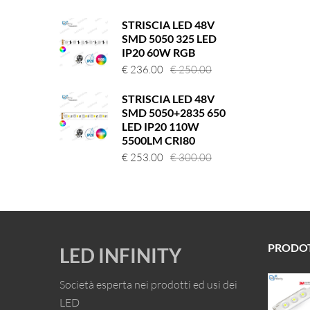
prezzo
prezzo
STRISCIA LED 48V
originale
attuale
SMD 5050 325 LED
era:
è:
IP20 60W RGB
€ 110.00.
€ 40.00.
Il
Il
€
236.00
€
250.00
prezzo
prezzo
STRISCIA LED 48V
originale
attuale
SMD 5050+2835 650
era:
è:
LED IP20 110W
€ 250.00.
€ 236.00.
5500LM CRI80
Il
Il
€
253.00
€
300.00
prezzo
prezzo
originale
attuale
era:
è:
€ 300.00.
€ 253.00.
PRODO
LED INFINITY
Società esperta nei prodotti ed usi dei
LED