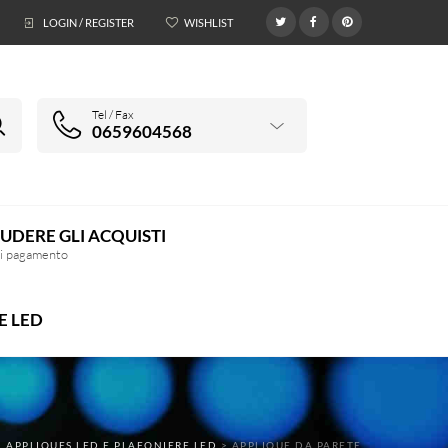
LOGIN / REGISTER
WISHLIST
0
Tel / Fax
0659604568
UDERE GLI ACQUISTI
di pagamento
E LED
>
APPLIQUES LED E PLAFONIERE LED
>
APPLIQUE DA PARETE