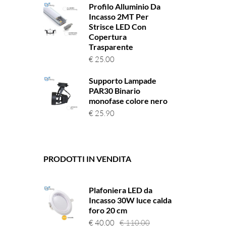
Profilo Alluminio Da
Incasso 2MT Per
Strisce LED Con
Copertura
Trasparente
€
25.00
Supporto Lampade
PAR30 Binario
monofase colore nero
€
25.90
PRODOTTI IN VENDITA
Plafoniera LED da
Incasso 30W luce calda
foro 20 cm
Il
Il
€
40.00
€
110.00