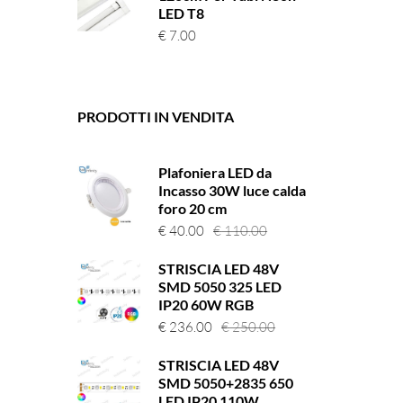
LED T8
€
7.00
PRODOTTI IN VENDITA
Plafoniera LED da
Incasso 30W luce calda
foro 20 cm
Il
Il
€
40.00
€
110.00
prezzo
prezzo
STRISCIA LED 48V
originale
attuale
SMD 5050 325 LED
era:
è:
IP20 60W RGB
€ 110.00.
€ 40.00.
Il
Il
€
236.00
€
250.00
prezzo
prezzo
STRISCIA LED 48V
originale
attuale
SMD 5050+2835 650
era:
è:
LED IP20 110W