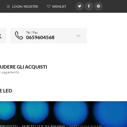
LOGIN / REGISTER
WISHLIST
0
Tel / Fax
0659604568
UDERE GLI ACQUISTI
di pagamento
E LED
>
PRODOTTI
>
FARETTI LED DA BINARIO
>
FARETTI DA BINARI