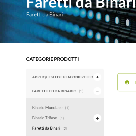
Faretti da Binar
Faretti da Binari
CATEGORIE PRODOTTI
APPLIQUES LED E PLAFONIERE LED
(6)
FARETTI LED DA BINARIO
(2)
Binario Monofase
(1)
Binario Trifase
(1)
Faretti da Binari
(0)