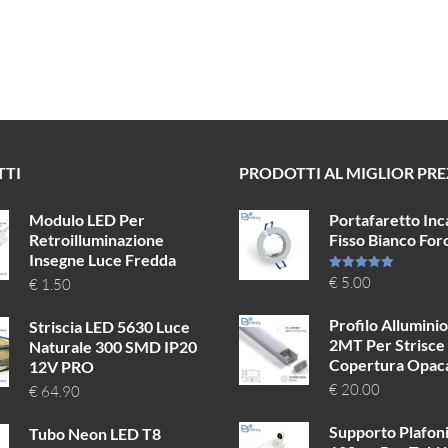
TTI
PRODOTTI AL MIGLIOR PR
Modulo LED Per
Portafaretto Inc
Retroilluminazione
Fisso Bianco Fo
Insegne Luce Fredda
Valutato
€
5.00
€
1.50
5.00
su 5
Profilo Allumini
Striscia LED 5630 Luce
2MT Per Strisce
Naturale 300 SMD IP20
Copertura Opac
12V PRO
€
20.00
€
64.90
Supporto Plafon
Tubo Neon LED T8