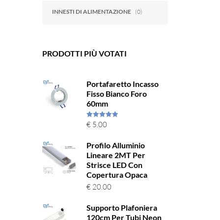
INNESTI DI ALIMENTAZIONE
(0)
PRODOTTI PIÙ VOTATI
Portafaretto Incasso
Fisso Bianco Foro
60mm
Valutato
€
5.00
5.00
su 5
Profilo Alluminio
Lineare 2MT Per
Strisce LED Con
Copertura Opaca
€
20.00
Supporto Plafoniera
120cm Per Tubi Neon