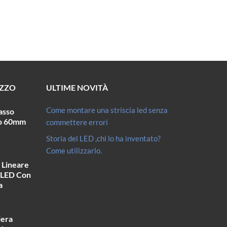
EZZO
ULTIME NOVITÀ
Come montare una striscia led senza
asso
ro 60mm
commettere errori
Storia del LED ,chi lo ha inventato?
Come utilizzarlo.
o Lineare
 LED Con
a
iera