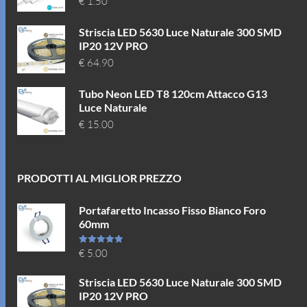
€
1.50
Striscia LED 5630 Luce Naturale 300 SMD
IP20 12V PRO
€
64.90
Tubo Neon LED T8 120cm Attacco G13
Luce Naturale
€
15.00
PRODOTTI AL MIGLIOR PREZZO
Portafaretto Incasso Fisso Bianco Foro
60mm
Valutato
€
5.00
5.00
su 5
Striscia LED 5630 Luce Naturale 300 SMD
IP20 12V PRO