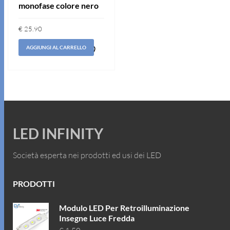
monofase colore nero
€
25.90
AGGIUNGI AL CARRELLO
Aggiungi
alla lista
dei
desideri
LED INFINITY
Società esperta nei prodotti ed usi dei LED
PRODOTTI
Modulo LED Per Retroilluminazione
Insegne Luce Fredda