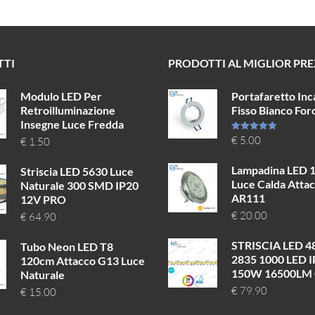
TTI
PRODOTTI AL MIGLIOR PR
Modulo LED Per
Portafaretto Inc
Retroilluminazione
Fisso Bianco Fo
Insegne Luce Fredda
Valutato
€
5.00
€
1.50
5.00
su 5
Lampadina LED 
Striscia LED 5630 Luce
Luce Calda Atta
Naturale 300 SMD IP20
AR111
12V PRO
€
20.00
€
64.90
STRISCIA LED 
Tubo Neon LED T8
2835 1000 LED 
120cm Attacco G13 Luce
150W 16500LM 
Naturale
€
79.90
€
15.00