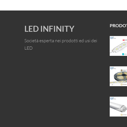
originale
attuale
era:
è:
€ 300.00.
€ 253.00.
PRODO
LED INFINITY
Società esperta nei prodotti ed usi dei
LED