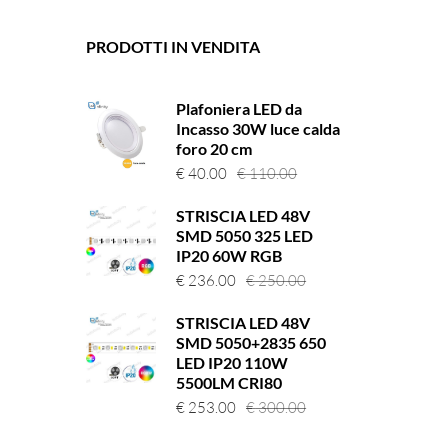
PRODOTTI IN VENDITA
Plafoniera LED da
Incasso 30W luce calda
foro 20 cm
Il
Il
€
40.00
€
110.00
prezzo
prezzo
STRISCIA LED 48V
originale
attuale
SMD 5050 325 LED
era:
è:
IP20 60W RGB
€ 110.00.
€ 40.00.
Il
Il
€
236.00
€
250.00
prezzo
prezzo
STRISCIA LED 48V
originale
attuale
SMD 5050+2835 650
era:
è:
LED IP20 110W
€ 250.00.
€ 236.00.
5500LM CRI80
Il
Il
€
253.00
€
300.00
prezzo
prezzo