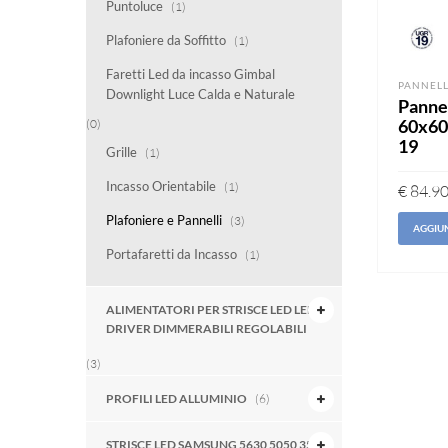
Puntoluce
(1)
Plafoniere da Soffitto
(1)
Faretti Led da incasso Gimbal
PANNELL
Downlight Luce Calda e Naturale
Pannel
60x6
(0)
19
Grille
(1)
Incasso Orientabile
(1)
€
84.9
Plafoniere e Pannelli
(3)
AGGIUN
Portafaretti da Incasso
(1)
ALIMENTATORI PER STRISCE LED LED
DRIVER DIMMERABILI REGOLABILI
(3)
PROFILI LED ALLUMINIO
(6)
STRISCE LED SAMSUNG 5630 5050 3528