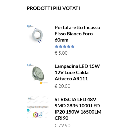
PRODOTTI PIÙ VOTATI
Portafaretto Incasso
Fisso Bianco Foro
60mm
Valutato
€
5.00
5.00
su 5
Lampadina LED 15W
12V Luce Calda
Attacco AR111
€
20.00
STRISCIA LED 48V
SMD 2835 1000 LED
IP20 150W 16500LM
CRI90
€
79.90