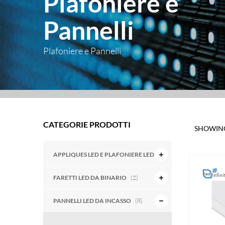
Plafoniere e
Pannelli
Plafoniere e Pannelli
CATEGORIE PRODOTTI
SHOWING
APPLIQUES LED E PLAFONIERE LED
(6)
FARETTI LED DA BINARIO
(2)
PANNELLI LED DA INCASSO
(8)