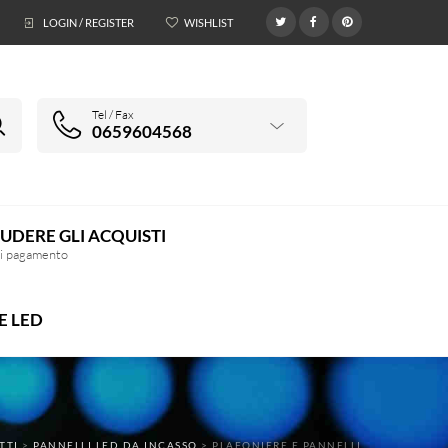
LOGIN / REGISTER
WISHLIST
0
Tel / Fax
0659604568
UDERE GLI ACQUISTI
di pagamento
E LED
TTI
>
PANNELLI LED DA INCASSO
>
PLAFONIERE E PANNELLI