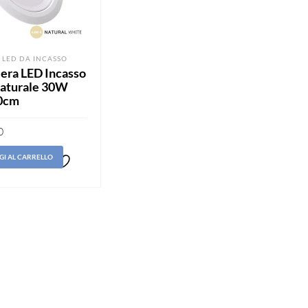
 LED DA INCASSO
iera LED Incasso
aturale 30W
20cm
0
GI AL CARRELLO
Aggiungi
alla lista
dei
desideri