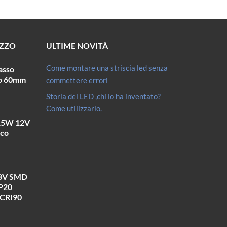
EZZO
ULTIME NOVITÀ
Come montare una striscia led senza
asso
ro 60mm
commettere errori
Storia del LED ,chi lo ha inventato?
Come utilizzarlo.
15W 12V
cco
48V SMD
IP20
CRI90