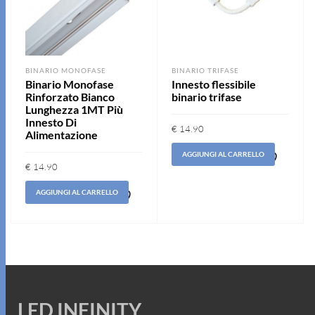
BINARIO MONOFASE
BINARIO TRIFASE
Binario Monofase
Innesto flessibile
Rinforzato Bianco
binario trifase
Lunghezza 1MT Più
Innesto Di
€
14.90
Alimentazione
AGGIUNGI AL CARRELLO
€
14.90
Aggiungi
alla lista
AGGIUNGI AL CARRELLO
dei
Aggiungi
desideri
alla lista
dei
desideri
LED INFINITY