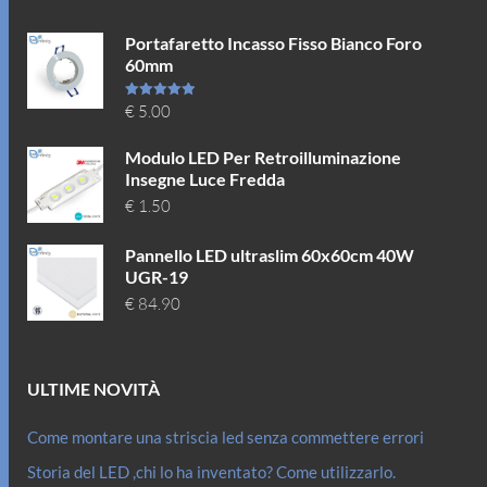
Portafaretto Incasso Fisso Bianco Foro
60mm
Valutato
€
5.00
5.00
su 5
Modulo LED Per Retroilluminazione
Insegne Luce Fredda
€
1.50
Pannello LED ultraslim 60x60cm 40W
UGR-19
€
84.90
ULTIME NOVITÀ
Come montare una striscia led senza commettere errori
Storia del LED ,chi lo ha inventato? Come utilizzarlo.