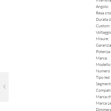
Intensit
Angolo:
Resa cro
Durata c
Custom:
Voltaggio
Misure:
Garanzia
Potenza:
Marca:
Modello
Numero 
Tipo led:
Segmento
Compatib
Marca ch
Marca Le
Dimmera