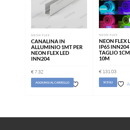
NEON FLEX
NEON FLEX
NEON FLEX 
CANALINA IN
IP65 INN20
ALLUMINIO 1MT PER
TAGLIO 1CM
NEON FLEX LED
10M
INN204
€
131.03
€
7.32
SCEGLI
AGGIUNGI AL CARRELLO
A
lista d
Aggiungi
alla lista
dei
desideri