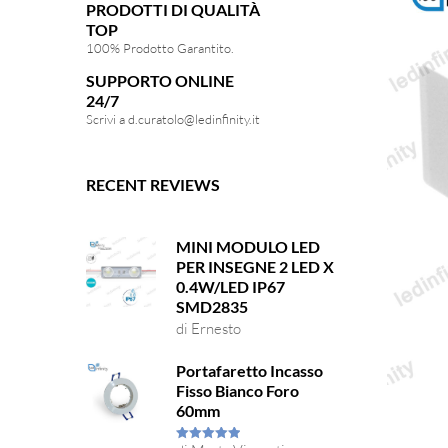
PRODOTTI DI QUALITÀ
TOP
100% Prodotto Garantito.
SUPPORTO ONLINE
24/7
Scrivi a
d.curatolo@ledinfinity.it
RECENT REVIEWS
MINI MODULO LED
PER INSEGNE 2 LED X
0.4W/LED IP67
SMD2835
di Ernesto
Portafaretto Incasso
Fisso Bianco Foro
60mm