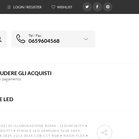
LOGIN / REGISTER
WISHLIST
0
Tel / Fax
0659604568
UDERE GLI ACQUISTI
di pagamento
E LED
OZI DI ILLUMINAZIONE ROMA - LEDINFINITY
>
DOTTI
>
STRISCE LED SAMSUNG 5630 5050
8 2835 2216 3014 COB CCT RGB
>
NEON FLEX
>