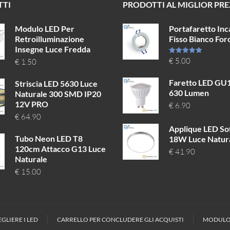
TTI
PRODOTTI AL MIGLIOR PR
Modulo LED Per
Portafaretto Inc
Retroilluminazione
Fisso Bianco Fo
Insegne Luce Fredda
Valutato
€
5.00
€
1.50
5.00
su 5
Faretto LED GU
Striscia LED 5630 Luce
630 Lumen
Naturale 300 SMD IP20
12V PRO
€
6.90
€
64.90
Applique LED Sof
Tubo Neon LED T8
18W Luce Natur
120cm Attacco G13 Luce
€
41.90
Naturale
€
15.00
GLIERE I LED
CARRELLO PER CONCLUDERE GLI ACQUISTI
MODULO 