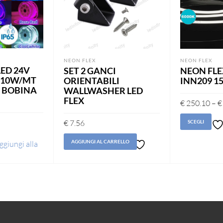
NEON FLEX
NEON FLEX
LED 24V
SET 2 GANCI
NEON FLE
4 10W/MT
ORIENTABILI
INN209 1
 BOBINA
WALLWASHER LED
FLEX
€
250.10
–
€
€
7.56
SCEGLI
lis
AGGIUNGI AL CARRELLO
ggiungi alla
ei desideri
Aggiungi
alla lista
dei
desideri