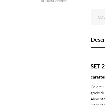
di Marta Visconti
Valutato
5
su 5
CO
Descr
SET 
caratte
Colore l
grado di
Alimenta