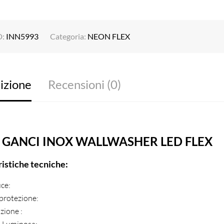
D:
INN5993
Categoria:
NEON FLEX
izione
Recensioni (0)
2 GANCI INOX WALLWASHER LED FLEX
ristiche tecniche:
uce:
 protezione:
zione :