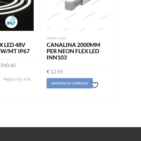
NEON FLEX
NEON FLEX
X LED 48V
CANALINA 2000MM
SET AL
5W/MT IP67
PER NEON FLEX LED
AD AN
INN103
FLEX L
10X20M
390.40
€
12.93
€
7.32
Aggiungi alla
AGGIUNGI AL CARRELLO
ta dei desideri
AGGIUNGI
Aggiungi
alla lista
dei
desideri