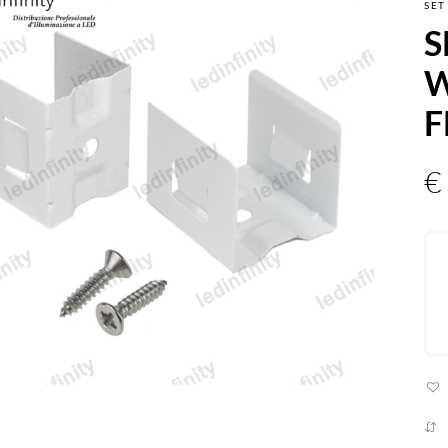
SET
S
W
F
€