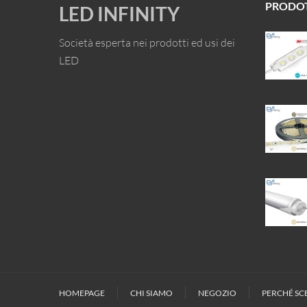
PRODO
LED INFINITY
Società esperta nei prodotti ed usi dei
LED
HOMEPAGE
CHI SIAMO
NEGOZIO
PERCHÉ SCE