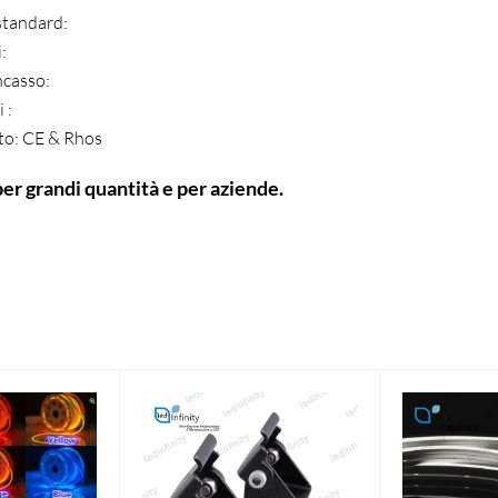
standard:
:
ncasso:
 :
ato: CE & Rhos
per grandi quantità e per aziende.