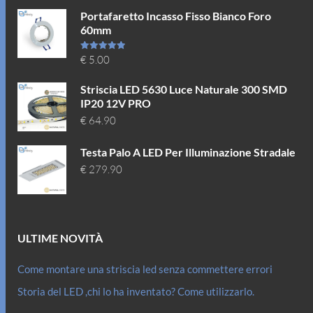
Portafaretto Incasso Fisso Bianco Foro
60mm
Valutato
€
5.00
5.00
su 5
Striscia LED 5630 Luce Naturale 300 SMD
IP20 12V PRO
€
64.90
Testa Palo A LED Per Illuminazione Stradale
€
279.90
ULTIME NOVITÀ
Come montare una striscia led senza commettere errori
Storia del LED ,chi lo ha inventato? Come utilizzarlo.