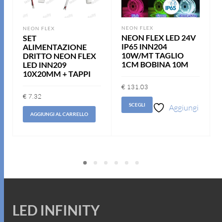
NEON FLEX
NEON FLEX
NEON FLEX LED 24V
SET
IP65 INN204
ALIMENTAZIONE
10W/MT TAGLIO
DRITTO NEON FLEX
1CM BOBINA 10M
LED INN209
10X20MM + TAPPI
€
131.03
€
7.32
SCEGLI
Aggiungi
AGGIUNGI AL CARRELLO
alla lista dei
Aggiungi
desideri
alla lista
dei
desideri
LED INFINITY