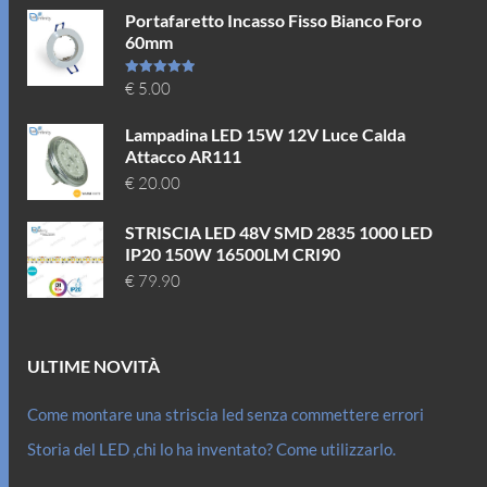
Portafaretto Incasso Fisso Bianco Foro
60mm
Valutato
€
5.00
5.00
su 5
Lampadina LED 15W 12V Luce Calda
Attacco AR111
€
20.00
STRISCIA LED 48V SMD 2835 1000 LED
IP20 150W 16500LM CRI90
€
79.90
ULTIME NOVITÀ
Come montare una striscia led senza commettere errori
Storia del LED ,chi lo ha inventato? Come utilizzarlo.