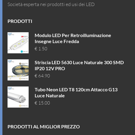
Società esperta nei prodotti ed usi dei LED
PRODOTTI
Modulo LED Per Retroilluminazione
Insegne Luce Fredda
€
1.50
Striscia LED 5630 Luce Naturale 300 SMD
IP20 12V PRO
€
64.90
Tubo Neon LED T8 120cm Attacco G13
Luce Naturale
€
15.00
PRODOTTI AL MIGLIOR PREZZO