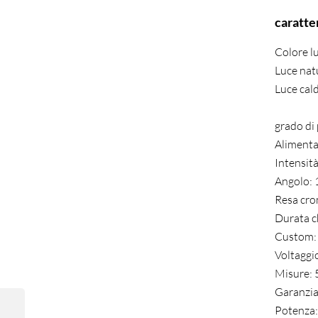
caratte
Colore l
Luce nat
Luce cal
grado di
Alimenta
Intensit
Angolo: 
Resa cro
Durata c
Custom:
Voltaggio
Misure
Garanzi
Potenza