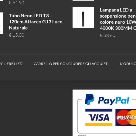
€
64.90
Lampada LED a
Tubo Neon LED T8
sospensione pe
120cm Attacco G13 Luce
colore nero 10
Naturale
4000K 300MM C
€
15.00
€
38.60
GLIERE I LED
CARRELLO PER CONCLUDERE GLI ACQUISTI
MODULO 