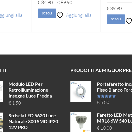
€
84.90
–
€
89.90
€
39.90
SCEGLI
ggiungi alla
Aggiungi alla
SCEGLI
ei desideri
lista dei desideri
lis
TTI
PRODOTTI AL MIGLIOR PR
Modulo LED Per
Portafaretto Inc
Retroilluminazione
Fisso Bianco Fo
Insegne Luce Fredda
Valutato
€
5.00
€
1.50
5.00
su 5
Faretto LED Met
Striscia LED 5630 Luce
MR16 6W 540 L
Naturale 300 SMD IP20
12V PRO
€
10.00