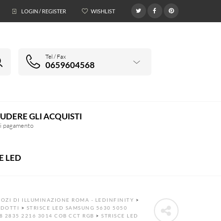
LOGIN / REGISTER
WISHLIST
0
Tel / Fax
0659604568
UDERE GLI ACQUISTI
di pagamento
E LED
OZI DI ILLUMINAZIONE ROMA - LEDINFINITY
>
DOTTI
>
STRISCE LED SAMSUNG 5630 5050
8 2835 2216 3014 COB CCT RGB
>
STRISCE LED