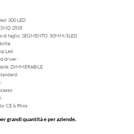
:
led: 300 LED
: SMD 2835
o di taglio: SEGMENTO: 50MM/3LED
ilità:
ip Led:
d driver:
bile: DIMMERABILE
standard:
:
ncasso:
 :
ato: CE & Rhos
per grandi quantità e per aziende.