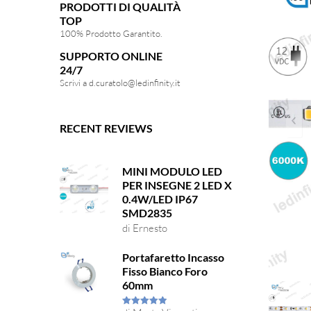
PRODOTTI DI QUALITÀ
TOP
100% Prodotto Garantito.
SUPPORTO ONLINE
24/7
Scrivi a
d.curatolo@ledinfinity.it
RECENT REVIEWS
MINI MODULO LED
PER INSEGNE 2 LED X
0.4W/LED IP67
SMD2835
di Ernesto
Portafaretto Incasso
Fisso Bianco Foro
60mm