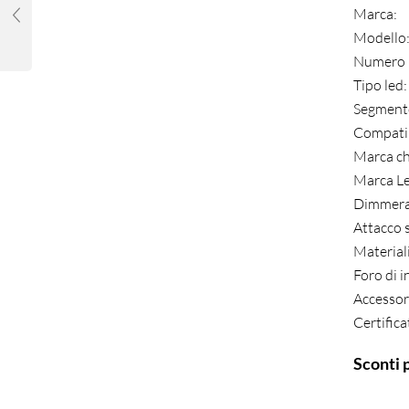
Marca:
Modello
Numero 
Tipo led
Segment
Compatib
Marca ch
Marca Le
Dimmera
Attacco 
Materiali
Foro di i
Accessori
Certific
Sconti 