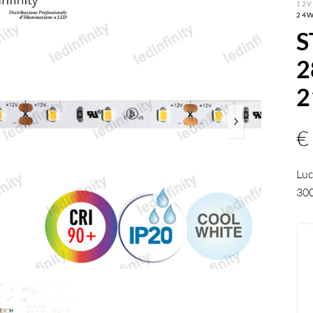
12V
24W
S
2
2
€
Luc
30