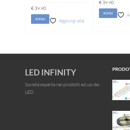
€
39.90
€
39.90
SCEGLI
A
SCEGLI
Aggiungi alla
lista d
lista dei desideri
PRODO
LED INFINITY
Società esperta nei prodotti ed usi dei
LED