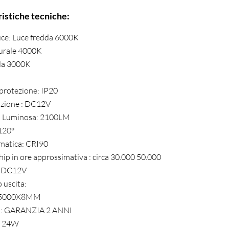
ristiche tecniche:
uce: Luce fredda 6000K
urale 4000K
da 3000K
 protezione: IP20
zione : DC12V
à Luminosa: 2100LM
120°
matica: CRI90
hip in ore approssimativa : circa 30.000 50.000
 DC12V
 uscita:
: 5000X8MM
a: GARANZIA 2 ANNI
: 24W