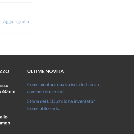
Aggiungi alla
ta dei desideri
EZZO
ULTIME NOVITÀ
Come montare una striscia led senza
asso
ro 60mm
commettere errori
Storia del LED ,chi lo ha inventato?
Come utilizzarlo.
allo
umen