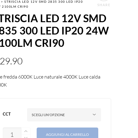
>
STRISCIA LED 12V SMD 2835 300 LED IP20
SHARE
 2100LM CRI90
TRISCIA LED 12V SMD
835 300 LED IP20 24W
100LM CRI90
29.90
e fredda 6000K Luce naturale 4000K Luce calda
00K
CCT
QUANTITÀ
AGGIUNGI AL CARRELLO